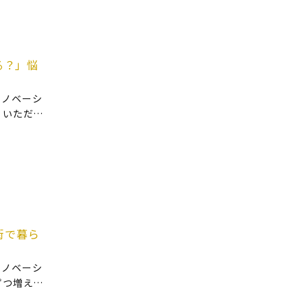
る？」悩
リノベーシ
くいただく
したけど
例えばこ
街で暮ら
リノベーシ
ずつ増えて
移住した