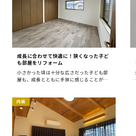
成長に合わせて快適に！狭くなった子ど
も部屋をリフォーム
小さかった頃は十分な広さだった子ども部
屋も、成長とともに手狭に感じることが増
えてきます。「勉強や趣味のスペースをも
っと確保したい」「収納が足りない」とい
った悩みを解決するため、今回のリフォー
内装
ムでは空間を有効活用しながら、 […]