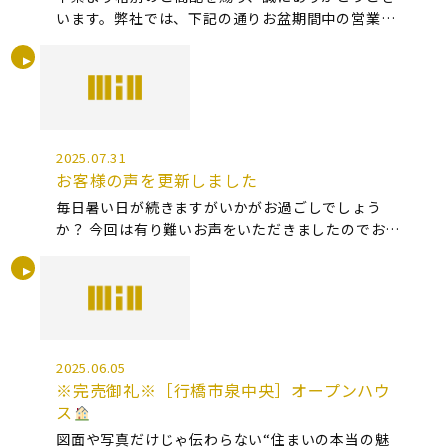
います。弊社では、下記の通りお盆期間中の営業を
お知らせいたします。 ■お盆期間中の営業日程誠に
勝手ながら、以下の期間は休業とさせていただきま
す。休業期間：2025年8月9日（ […]
2025.07.31
お客様の声を更新しました
毎日暑い日が続きますがいかがお過ごしでしょう
か？ 今回は有り難いお声をいただきましたのでお声
ページへ 掲載いたしました！ 長年悩まれてきた雨
漏り対策をご依頼いただきました。 ご依頼有難うご
ざいます！ 詳細は以下リンクより […]
2025.06.05
※完売御礼※［行橋市泉中央］オープンハウ
ス
図面や写真だけじゃ伝わらない“住まいの本当の魅