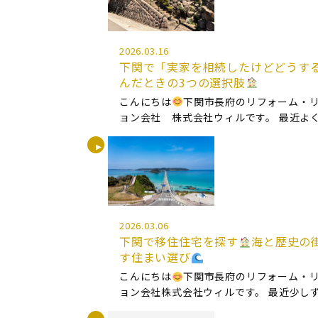
2026.03.16
下関で「実家を相続したけどどうす
んだときの3つの選択肢
こんにちは
下関市長府のリフォーム・
ョン会社 株式会社ウィルです。 最近よ
ご相談があります。 それは 「実家を相続
どうしたらいい？」 というお悩みです。 
んなケースです。 ・親が亡くな […]
2026.03.06
下関で移住住宅を探す
海と歴史の
す住まい選び
こんにちは
下関市長府のリフォーム・
ョン会社株式会社ウィルです。 最近少し
いるご相談があります。 それは 「下関に