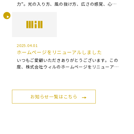
力”。光の入り方、風の抜け方、広さの感覚、心地
よさ──ぜひご自身の目で見て、肌で感じてみてく
ださい。 今回は、行橋市泉中央にてオープンハウス
を行います！ 「ここに住みたい」そ […]
2025.04.01
ホームページをリニューアルしました
いつもご愛顧いただきありがとうございます。この
度、株式会社ウィルのホームページをリニューアル
いたしました！ これから 施工実績 や スタッフブロ
グ、リアルなお客様の声 など、 皆さまにとって役立
つ情報を随時更新してまいり […]
お知らせ一覧はこちら