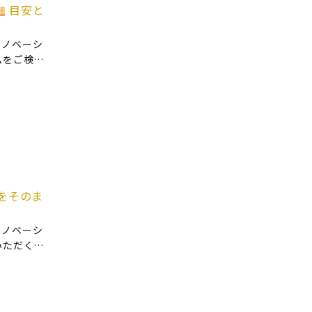
目安と
リノベーシ
ムをご検討
あります。
かるんです
をそのま
リノベーシ
いただくご
た実家、
。 ・親