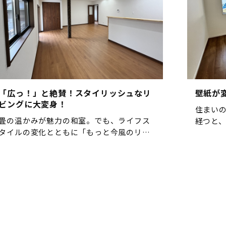
「広っ！」と絶賛！スタイリッシュなリ
壁紙が
ビングに大変身！
住まい
畳の温かみが魅力の和室。でも、ライフス
経つと
タイルの変化とともに「もっと今風のリビ
あせが
ングにしたい」「ソファやテーブルを置い
では、
てくつろげる空間にしたい」という声も増
トを行い
えています。 今回のリフォームでは、畳を
は、使い
フローリングに変更し、壁や天 […]