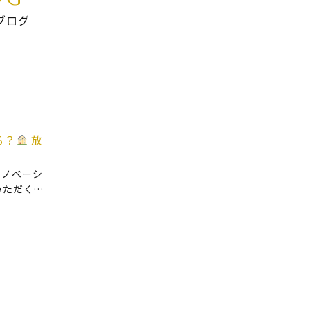
ブログ
る？
放
リノベーシ
いただくご
た実家、
す。 ・