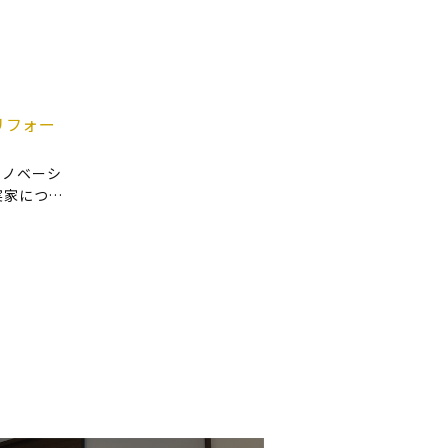
近く食べ
リフォー
リノベーシ
実家につい
売った方
か…」 実