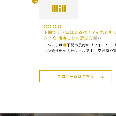
い」 というご相談です。 自然もあり海も
物も美味しい下関は 移住先とし […]
2026.02.25
下関で空き家は売るべき？それとも
ム？
後悔しない選び方
こんにちは
下関市長府のリフォーム・
ョン会社株式会社ウィルです。 空き家や
て こんなご相談をよくいただきます。 「
がいいのか…」「直して使った方がいいの
はこのお悩み とても多いです。 […]
ブログ一覧はこちら